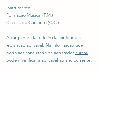
Instrumento
Formação Musical (F.M.)
Classes de Conjunto (C.C.)
A carga horária é definida conforme a
legislação aplicável. Na informação que
pode ser consultada no separador
cursos
,
podem verificar a aplicável ao ano corrente.
9. Como funcionam as aulas de música?
E o que são?
Na Formação Musical aprende-se a ler e
escrever a notação musical e a perceber
uma obra musical. Na disciplina de Classes
de Conjunto pratica-se música de conjunto,
em pequenos grupos instrumentais ou
corais.